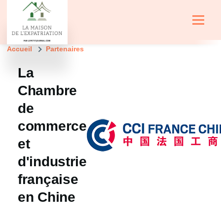
Aller au contenu principal
Menu
Fil
Accueil
Partenaires
d'Ariane
La
Chambre
de
commerce
Image
et
d'industrie
française
en Chine