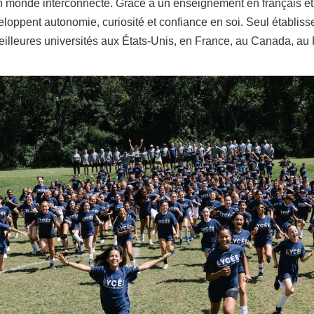
un monde interconnecté. Grâce à un enseignement en français et
éveloppent autonomie, curiosité et confiance en soi. Seul établ
 meilleures universités aux États-Unis, en France, au Canada, 