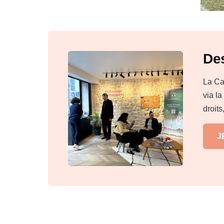
Des
La Ca
via l
droits
J